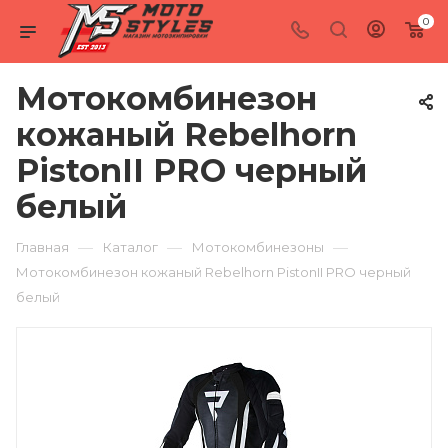
0
Мотокомбинезон
кожаный Rebelhorn
PistonII PRO черный
белый
—
—
—
Главная
Каталог
Мотокомбинезоны
Мотокомбинезон кожаный Rebelhorn PistonII PRO черный
белый