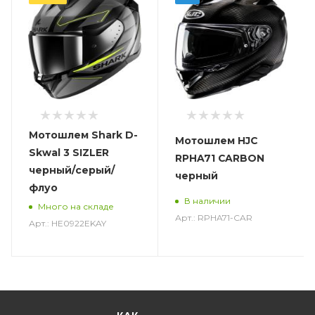
Мотошлем Shark D-
Мотошлем HJC
Skwal 3 SIZLER
RPHA71 CARBON
черный/серый/
черный
флуо
В наличии
Много на складе
Арт.: RPHA71-CAR
Арт.: HE0922EKAY