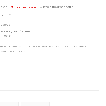
оскве
Снято с производства
Нет в наличии
шевле?
одарок
з сегодня - бесплатно
 - 500 ₽
тельна только для интернет-магазина и может отличаться
ничных магазинах