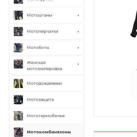
Мотоштаны
Мотоперчатки
Мотоботы
Женская
мотоэкипировка
Мотодождевики
Мотозащита
Мототермобелье
Мотокомбинезоны