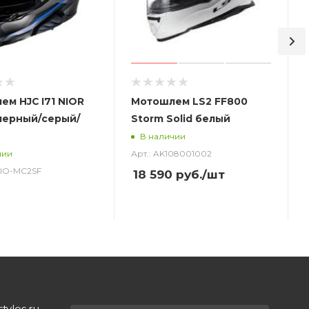
м HJC I71 NIOR
Мотошлем LS2 FF800
черный/серый/
Storm Solid белый
В наличии
Арт.: AK108001002
чии
_NIO-MC2SF
18 590
руб.
/шт
yles.ru