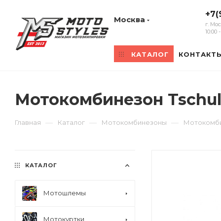
+7(
Москва
г. Мо
10:00
КАТАЛОГ
КОНТАКТ
Мотокомбинезон Tschul
—
—
—
Главная
Каталог
Мотокомбинезоны
Мотокомбин
КАТАЛОГ
Мотошлемы
Мотокуртки