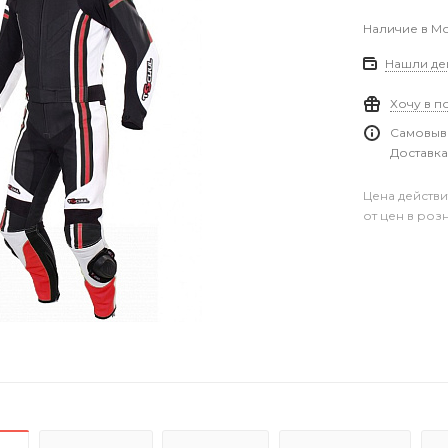
Наличие в М
Нашли де
Хочу в п
Самовыво
Доставка
Цена действи
от цен в роз