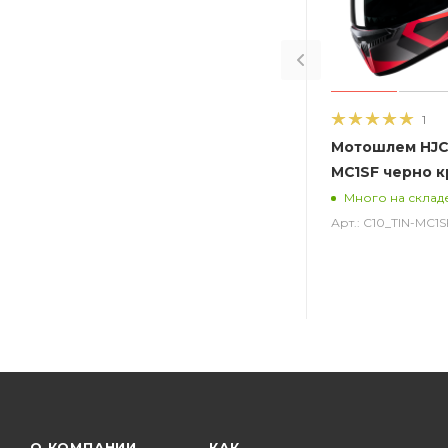
1
Мотошлем HJC 
MC1SF черно 
Много на склад
Арт.: C10_TIN-MC1S
О КОМПАНИИ
КАК