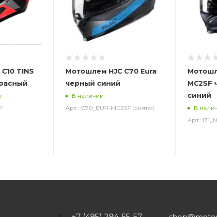
C10 TINS
Мотошлем HJC C70 Eura
Мотошле
красный
черный синий
MC2SF 
синий
е
В наличии
F
Арт.: C70_EUR-MC2SF (снято)
В нали
Арт.: I71
+7 (495) 294-55-57
shop@motost