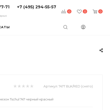
77-71
+7 (495) 294-55-57
0
0
0
ходных
КАТЫ
Артикул:
747T BLK/RED (снято)
зон Tschul 747 черный красный