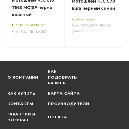
Мотошлем HJC C10
Мотошлем HJC C70
TINS MC1SF черно
Eura черный синий
красный
В наличии
Много на складе
Арт.: C70_EUR-MC2SF
(снято)
Арт.: C10_TIN-MC1SF
КАК
О КОМПАНИИ
ПОДОБРАТЬ
РАЗМЕР
КАК КУПИТЬ
КАРТА САЙТА
КОНТАКТЫ
ПРОИЗВОДИТЕЛИ
ГАРАНТИИ И
ОПЛАТА
ВОЗВРАТ