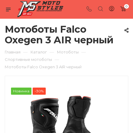
0
Мотоботы Falco
Oxegen 3 AIR черный
—
—
—
Главная
Каталог
Мотоботы
—
Спортивные мотоботы
Мотоботы Falco Oxegen 3 AIR черный
Новинка
-30%