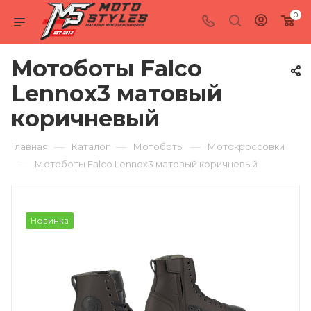
0
Мотоботы Falco
Lennox3 матовый
коричневый
—
—
—
Главная
Каталог
Мотоботы
Мотокроссовки
—
Мотоботы Falco Lennox3 матовый коричневый
Новинка