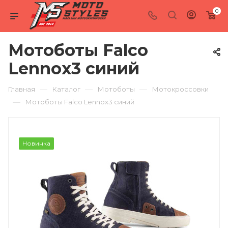
0
Мотоботы Falco
Lennox3 синий
—
—
—
Главная
Каталог
Мотоботы
Мотокроссовки
—
Мотоботы Falco Lennox3 синий
Новинка