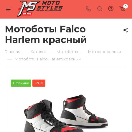
0
Мотоботы Falco
Harlem красный
—
—
—
Главная
Каталог
Мотоботы
Мотокроссовки
—
Мотоботы Falco Harlem красный
Новинка
-20%