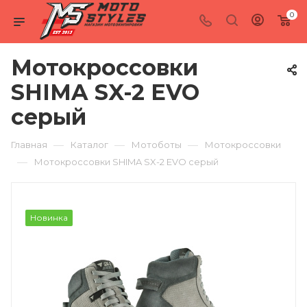
0
Мотокроссовки
SHIMA SX-2 EVO
серый
—
—
—
Главная
Каталог
Мотоботы
Мотокроссовки
—
Мотокроссовки SHIMA SX-2 EVO серый
Новинка