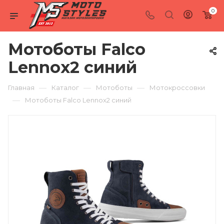
0
Мотоботы Falco
Lennox2 синий
—
—
—
Главная
Каталог
Мотоботы
Мотокроссовки
—
Мотоботы Falco Lennox2 синий