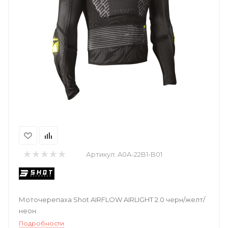
Артикул:
A0A-22B1-B01
Моточерепаха Shot AIRFLOW AIRLIGHT 2.0 черн/желт/
неон
Подробности