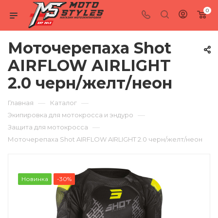
0
Моточерепаха Shot
AIRFLOW AIRLIGHT
2.0 черн/желт/неон
—
—
Главная
Каталог
—
Экипировка для мотокросса и эндуро
—
Защита для мотокросса
Моточерепаха Shot AIRFLOW AIRLIGHT 2.0 черн/желт/неон
Новинка
-30%