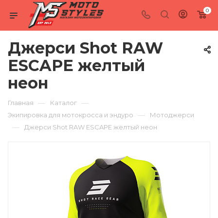
0
Джерси Shot RAW
ESCAPE желтый
неон
—
—
Главная
Каталог
—
Экипировка для мотокросса и эндуро
Мотоджерси
—
Джерси Shot RAW ESCAPE желтый неон