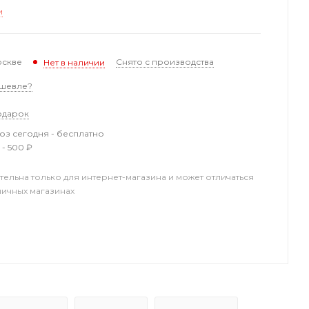
и
оскве
Снято с производства
Нет в наличии
шевле?
одарок
з сегодня - бесплатно
 - 500 ₽
тельна только для интернет-магазина и может отличаться
ничных магазинах