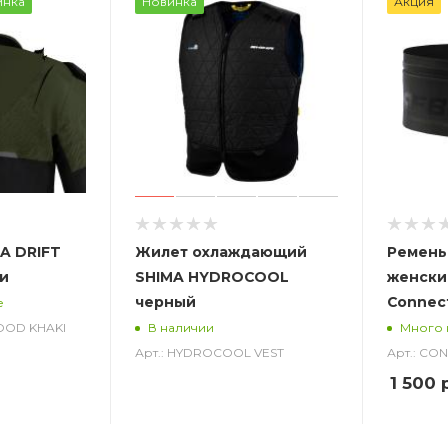
инка
Новинка
Акция
A DRIFT
Жилет охлаждающий
Ремень
и
SHIMA HYDROCOOL
женски
черный
Connec
е
HOOD KHAKI
В наличии
Много 
Арт.: HYDROCOOL VEST
Арт.: CO
1 500
р