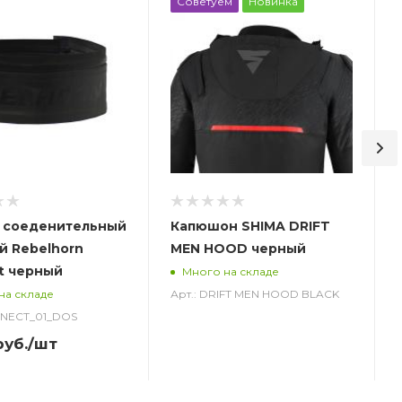
Советуем
Новинка
 соеденительный
Капюшон SHIMA DRIFT
й Rebelhorn
MEN HOOD черный
t черный
Много на складе
Арт.: DRIFT MEN HOOD BLACK
на складе
NNECT_01_DOS
уб.
/шт