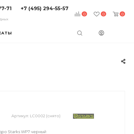
77-71
+7 (495) 294-55-57
0
0
0
ходных
КАТЫ
Артикул:
LC0002 (снято)
дро Starks WP7 черный