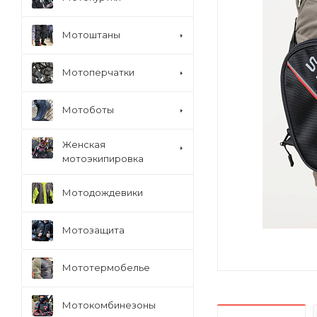
Мотоштаны
Мотоперчатки
Мотоботы
Женская
мотоэкипировка
Мотодождевики
Мотозащита
Мототермобелье
Мотокомбинезоны