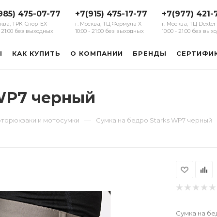
985) 475-07-77
+7(915) 475-17-77
+7(977) 421-
сква, ТРК СпортЕХ
г. Москва, ТЦ Формула Х
г. Москва, ТЦ Dexter
 - 21:00 без выходных
10:00 - 21:00 без выходных
10:00 - 21:00 без вы
Ы
КАК КУПИТЬ
О КОМПАНИИ
БРЕНДЫ
СЕРТИФИ
 WP7 черный
—
торюкзаки и мотосумки
Сумка на бедро Starks WP7 черный
Сумка на бе