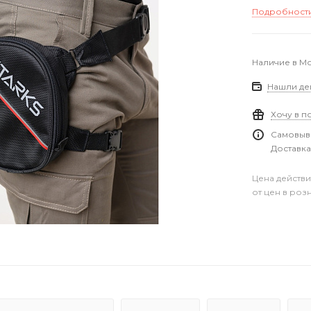
Подробност
Наличие в М
Нашли де
Хочу в п
Самовыво
Доставка
Цена действи
от цен в роз