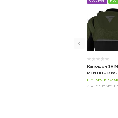
Советуем
Нов
Капюшон SHIM
MEN HOOD хак
Много на склад
Арт.: DRIFT MEN 