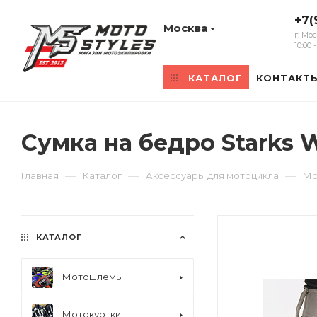
+7(
Москва
г. Мо
10:00
КАТАЛОГ
КОНТАКТ
Сумка на бедро Starks
—
—
—
Главная
Каталог
Аксессуары для мотоцикла
Мо
КАТАЛОГ
Мотошлемы
Мотокуртки