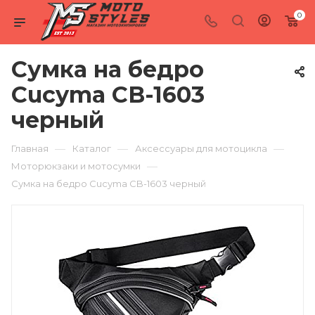
0
Сумка на бедро
Cucyma CB-1603
черный
—
—
—
Главная
Каталог
Аксессуары для мотоцикла
—
Моторюкзаки и мотосумки
Сумка на бедро Cucyma CB-1603 черный