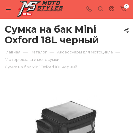
0
Сумка на бак Mini
Oxford 18L черный
—
—
—
Главная
Каталог
Аксессуары для мотоцикла
—
Моторюкзаки и мотосумки
Сумка на бак Mini Oxford 18L черный