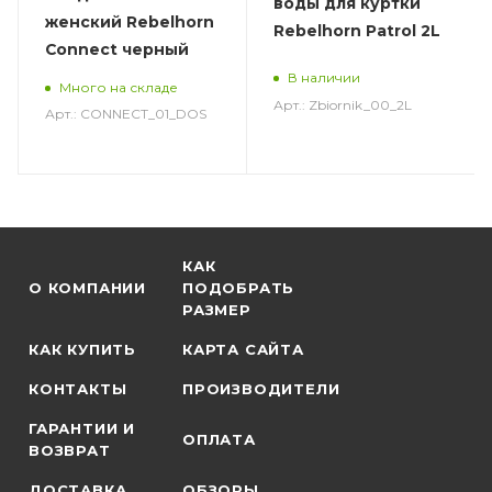
воды для куртки
женский Rebelhorn
Rebelhorn Patrol 2L
Connect черный
В наличии
Много на складе
Арт.: Zbiornik_00_2L
Арт.: CONNECT_01_DOS
КАК
О КОМПАНИИ
ПОДОБРАТЬ
РАЗМЕР
КАК КУПИТЬ
КАРТА САЙТА
КОНТАКТЫ
ПРОИЗВОДИТЕЛИ
ГАРАНТИИ И
ОПЛАТА
ВОЗВРАТ
ДОСТАВКА
ОБЗОРЫ