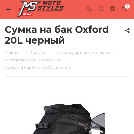
0
Сумка на бак Oxford
20L черный
—
—
—
Главная
Каталог
Аксессуары для мотоцикла
—
Моторюкзаки и мотосумки
Сумка на бак Oxford 20L черный