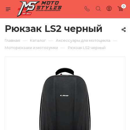
0
Рюкзак LS2 черный
—
—
—
Главная
Каталог
Аксессуары для мотоцикла
—
Моторюкзаки и мотосумки
Рюкзак LS2 черный