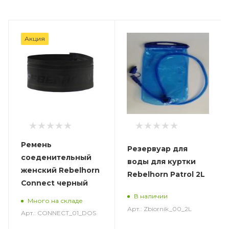
Акция
Ремень
Резервуар для
соеденительный
воды для куртки
женский Rebelhorn
Rebelhorn Patrol 2L
Connect черный
В наличии
Много на складе
Арт.: Zbiornik_00_2L
Арт.: CONNECT_01_DOS