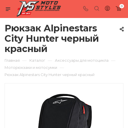
0
Рюкзак Alpinestars
City Hunter черный
красный
—
—
—
Главная
Каталог
Аксессуары для мотоцикла
—
Моторюкзаки и мотосумки
Рюкзак Alpinestars City Hunter черный красный