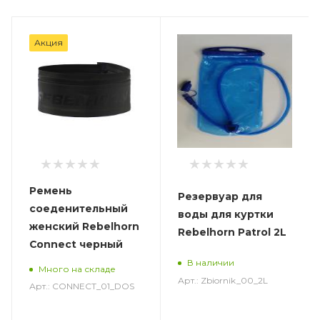
Акция
Ремень
Резервуар для
соеденительный
воды для куртки
женский Rebelhorn
Rebelhorn Patrol 2L
Connect черный
В наличии
Много на складе
Арт.: Zbiornik_00_2L
Арт.: CONNECT_01_DOS