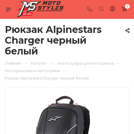
0
Рюкзак Alpinestars
Charger черный
белый
—
—
—
Главная
Каталог
Аксессуары для мотоцикла
—
Моторюкзаки и мотосумки
Рюкзак Alpinestars Charger черный белый