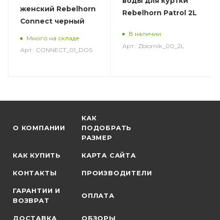
воды для куртки
женский Rebelhorn
Rebelhorn Patrol 2L
Connect черный
В наличии
Много на складе
Арт.: Zbiornik_00_2L
Арт.: CONNECT_01_DOS
КАК
О КОМПАНИИ
ПОДОБРАТЬ
РАЗМЕР
КАК КУПИТЬ
КАРТА САЙТА
КОНТАКТЫ
ПРОИЗВОДИТЕЛИ
ГАРАНТИИ И
ОПЛАТА
ВОЗВРАТ
ДОСТАВКА
ОБЗОРЫ