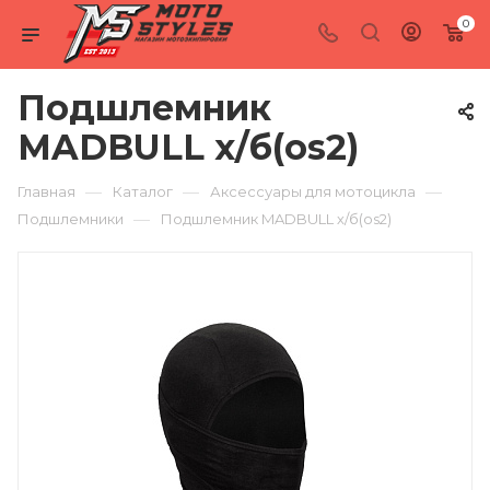
0
Подшлемник
MADBULL х/б(os2)
—
—
—
Главная
Каталог
Аксессуары для мотоцикла
—
Подшлемники
Подшлемник MADBULL х/б(os2)