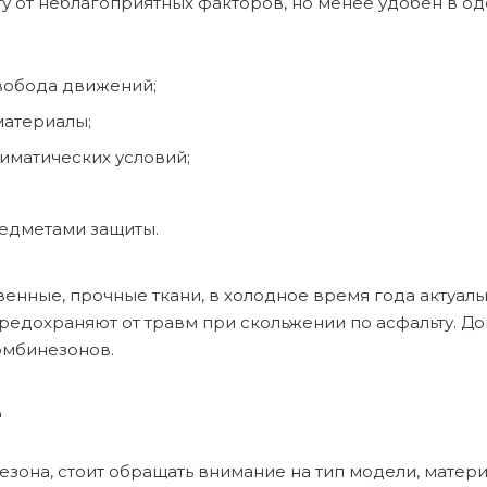
 от неблагоприятных факторов, но менее удобен в од
вобода движений;
материалы;
иматических условий;
редметами защиты.
нные, прочные ткани, в холодное время года актуальн
предохраняют от травм при скольжении по асфальту. Д
омбинезонов.
е
на, стоит обращать внимание на тип модели, материа