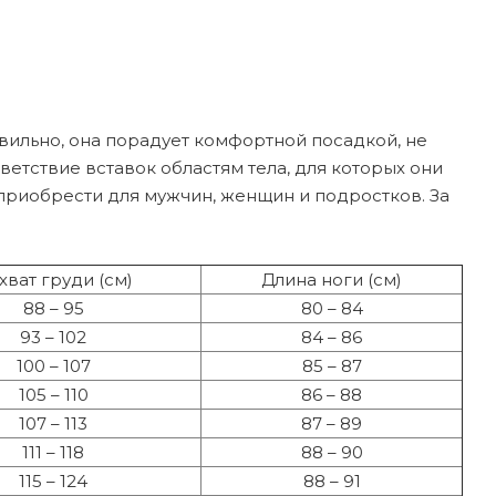
ильно, она порадует комфортной посадкой, не
етствие вставок областям тела, для которых они
приобрести для мужчин, женщин и подростков. За
хват груди (см)
Длина ноги (см)
88 – 95
80 – 84
93 – 102
84 – 86
100 – 107
85 – 87
105 – 110
86 – 88
107 – 113
87 – 89
111 – 118
88 – 90
115 – 124
88 – 91