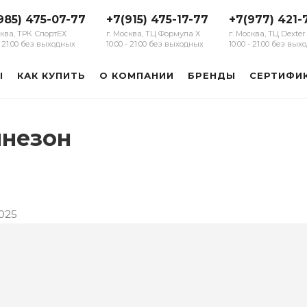
985) 475-07-77
+7(915) 475-17-77
+7(977) 421-
сква, ТРК СпортЕХ
г. Москва, ТЦ Формула Х
г. Москва, ТЦ Dexter
 - 21:00 без выходных
10:00 - 21:00 без выходных
10:00 - 21:00 без вы
Ы
КАК КУПИТЬ
О КОМПАНИИ
БРЕНДЫ
СЕРТИФИ
инезон
025