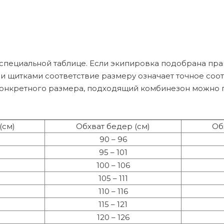
пециальной таблице. Если экипировка подобрана прав
и щитками соответствие размеру означает точное соотв
конкретного размера, подходящий комбинезон можно 
(см)
Обхват бедер (см)
Об
90 – 96
95 – 101
100 – 106
105 – 111
110 – 116
115 – 121
120 – 126