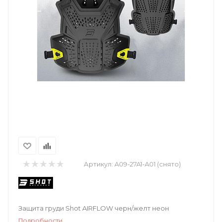
Артикул:
A09-27A1-A01 (снято)
Защита груди Shot AIRFLOW черн/желт неон
Подробности