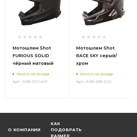
Мотошлем Shot
Мотошлем Shot
FURIOUS SOLID
RACE SKY серый/
чёрный матовый
хром
Много на складе
Много на складе
Арт.: A08-21C1-A01
Арт.: A08-21B1-D01
КАК
О КОМПАНИИ
ПОДОБРАТЬ
РАЗМЕР