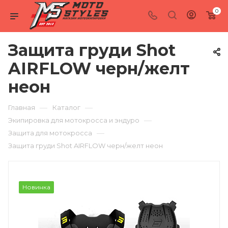
0
Защита груди Shot
AIRFLOW черн/желт
неон
—
—
Главная
Каталог
—
Экипировка для мотокросса и эндуро
—
Защита для мотокросса
Защита груди Shot AIRFLOW черн/желт неон
Новинка