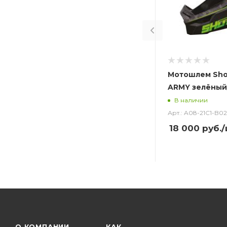
Мотошлем Sho
ARMY зелёный
В наличии
Арт.: A08-21C1-B02
18 000
руб.
/
О КОМПАНИИ
КАК