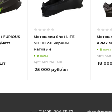
t FURIOUS
Мотошлем Shot LITE
Мотошл
/матт
SOLID 2.0 черный
ARMY з
матовый
В нали
Арт.: A08
В наличии
Арт.: A09-21A1-A01
шт
18 00
25 000
руб.
/шт
+7 (495) 294-55-57
shop@motost