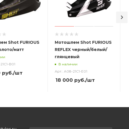
ем Shot FURIOUS
Мотошлем Shot FURIOUS
олото/матт
REFLEX черный/белый/
глянцевый
чии
-21C1-B01
В наличии
Арт.: A08-21C1-E01
0
руб.
/шт
18 000
руб.
/шт
yles.ru