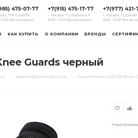
985) 475-07-77
+7(915) 475-17-77
+7(977) 421-
сква, ТРК СпортЕХ
г. Москва, ТЦ Формула Х
г. Москва, ТЦ Dexter
 - 21:00 без выходных
10:00 - 21:00 без выходных
10:00 - 21:00 без вы
Ы
КАК КУПИТЬ
О КОМПАНИИ
БРЕНДЫ
СЕРТИФИ
Knee Guards черный
—
—
уро
Защита для мотокросса
Наколенники Leatt Ext Knee 
Наколенники