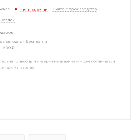
оскве
Снято с производства
Нет в наличии
шевле?
одарок
з сегодня - бесплатно
 - 500 ₽
тельна только для интернет-магазина и может отличаться
ничных магазинах