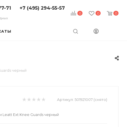
77-71
+7 (495) 294-55-57
0
0
0
ходных
КАТЫ
Guards черный
Артикул:
501921007 (снято)
 Leatt Ext Knee Guards черный