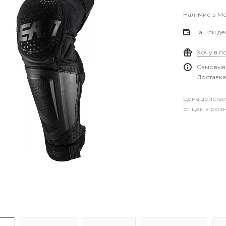
Наличие в М
Нашли де
Хочу в п
Самовыво
Доставка
Цена действи
от цен в роз