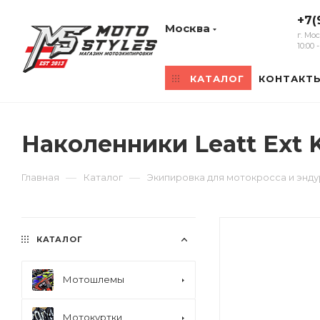
+7(
Москва
г. Мо
10:00
КАТАЛОГ
КОНТАКТ
Наколенники Leatt Ext 
—
—
Главная
Каталог
Экипировка для мотокросса и энд
КАТАЛОГ
Мотошлемы
Мотокуртки