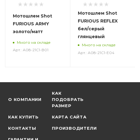
Мотошлем Shot
Мотошлем Shot
FURIOUS REFLEX
FURIOUS ARMY
бел/серый
золото/матт
глянцевый
Много на складе
Много на складе
Арт.: A08-21C1-B01
Арт.: A08-21C1-E04
КАК
О КОМПАНИИ
ПОДОБРАТЬ
РАЗМЕР
КАК КУПИТЬ
КАРТА САЙТА
КОНТАКТЫ
ПРОИЗВОДИТЕЛИ
ГАРАНТИИ И