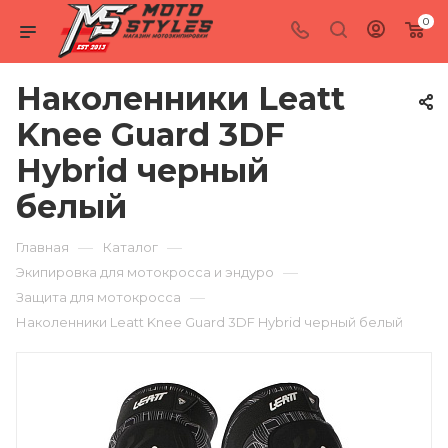
0
Наколенники Leatt
Knee Guard 3DF
Hybrid черный
белый
—
—
Главная
Каталог
—
Экипировка для мотокросса и эндуро
—
Защита для мотокросса
Наколенники Leatt Knee Guard 3DF Hybrid черный белый