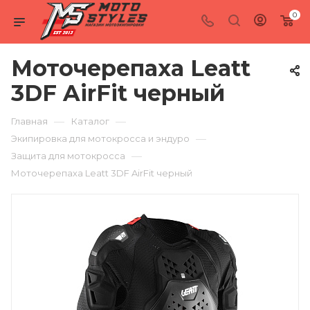
0
Моточерепаха Leatt
3DF AirFit черный
—
—
Главная
Каталог
—
Экипировка для мотокросса и эндуро
—
Защита для мотокросса
Моточерепаха Leatt 3DF AirFit черный