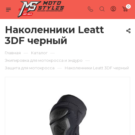
0
Наколенники Leatt
3DF черный
—
—
Главная
Каталог
—
Экипировка для мотокросса и эндуро
—
Защита для мотокросса
Наколенники Leatt 3DF черный