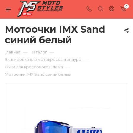
0
Мотоочки IMX Sand
синий белый
—
—
Главная
Каталог
—
Экипировка для мотокросса и эндуро
—
Очки для кроссового шлема
Мотоочки IMX Sand синий белый