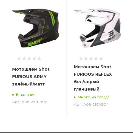
Мотошлем Shot
Мотошлем Shot
FURIOUS REFLEX
FURIOUS ARMY
бел/серый
зелёный/матт
глянцевый
В наличии
Много на складе
Арт.: A08-21C1-B02
Арт.: A08-21C1-E04