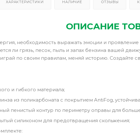
ХАРАКТЕРИСТИКИ
НАЛИЧИЕ
ОТЗЫВЫ
К
ОПИСАНИЕ ТО
ергия, необходимость выражать эмоции и проявление о
ется ли грязь, песок, пыль и запах бензина вашей движу
 играй по своим правилам, меняй историю. Создайте с
кого и гибкого материала;
инза из поликарбоната с покрытием AntiFog, устойчив
ный пенистый контур по периметру оправы для больш
ытый силиконом для предотвращения скольжения;
омплекте: