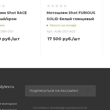
ем Shot RACE
Мотошлем Shot FURIOUS
рый/хром
SOLID белый глянцевый
чии
Много на складе
-21B1-D01
Арт.: A08-21C1-A02
0
руб.
/шт
17 500
руб.
/шт
yles.ru
ПОДПИСАТЬСЯ НА РАССЫЛКУ
ез выходных
ПОЛИТИКА КОНФИДЕНЦИАЛЬНОСТИ
ез выходных