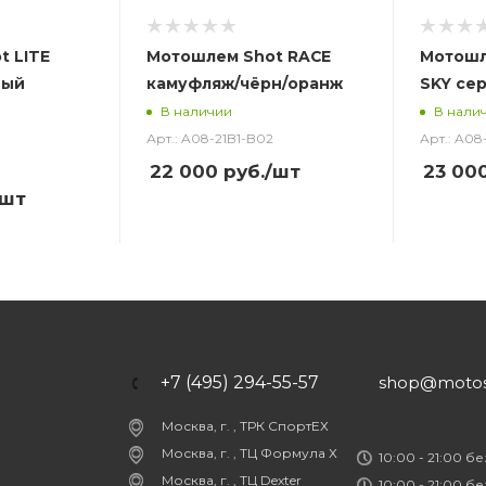
t LITE
Мотошлем Shot RACE
Мотошл
ный
камуфляж/чёрн/оранж
SKY се
В наличии
В нали
Арт.: A08-21B1-B02
Арт.: A08
22 000
руб.
/шт
23 00
/шт
+7 (495) 294-55-57
shop@motost
Москва, г. , ТРК СпортЕХ
Москва, г. , ТЦ Формула Х
10:00 - 21:00 б
Москва, г. , ТЦ Dexter
10:00 - 21:00 б