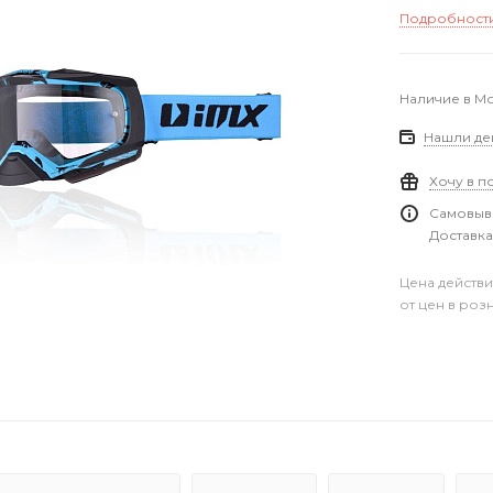
Подробност
Наличие в М
Нашли де
Хочу в п
Самовыво
Доставка
Цена действи
от цен в роз