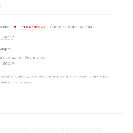
и
оскве
Снято с производства
Нет в наличии
шевле?
одарок
з сегодня - бесплатно
 - 500 ₽
тельна только для интернет-магазина и может отличаться
ничных магазинах