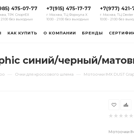
985) 475-07-77
+7(915) 475-17-77
+7(977) 421-
сква, ТРК СпортЕХ
г. Москва, ТЦ Формула Х
г. Москва, ТЦ Dexter
 - 21:00 без выходных
10:00 - 21:00 без выходных
10:00 - 21:00 без вы
Ы
КАК КУПИТЬ
О КОМПАНИИ
БРЕНДЫ
СЕРТИФИ
phic синий/черный/мато
—
—
уро
Очки для кроссового шлема
Мотоочки IMX DUST Gra
Мотоочки IM