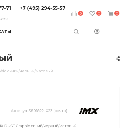
77-71
+7 (495) 294-55-57
0
0
0
ходных
КАТЫ
вый
phic синий/черный/матовый
Артикул:
3801822_023 (снято)
X DUST Graphic синий/черный/матовый