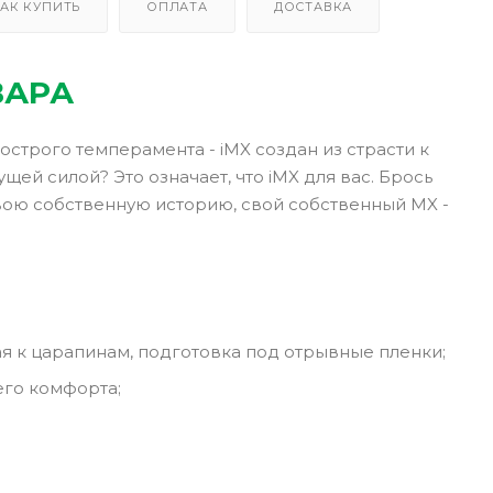
АК КУПИТЬ
ОПЛАТА
ДОСТАВКА
ВАРА
строго темперамента - iMX создан из страсти к
щей силой? Это означает, что iMX для вас. Брось
вою собственную историю, свой собственный MX -
ая к царапинам, подготовка под отрывные пленки;
его комфорта;