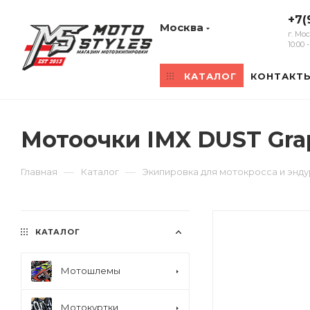
+7(
Москва
г. Мо
10:00
КАТАЛОГ
КОНТАКТ
Мотоочки IMX DUST Gra
—
—
Главная
Каталог
Экипировка для мотокросса и энд
КАТАЛОГ
Мотошлемы
Мотокуртки