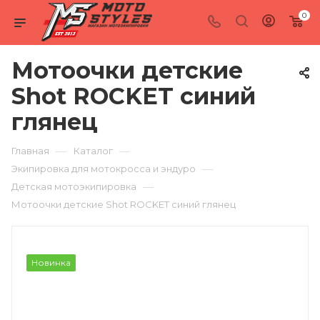
0
Мотоочки детские
Shot ROCKET синий
глянец
—
—
Главная
Каталог
—
Экипировка для мотокросса и эндуро
—
Детская мотоэкипировка
Мотоочки детские Shot ROCKET синий глянец
Новинка