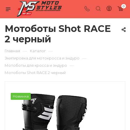
0
Мотоботы Shot RACE
2 черный
—
—
Главная
Каталог
—
Экипировка для мотокросса и эндуро
—
Мотоботы для кросса и эндуро
Мотоботы Shot RACE 2 черный
Новинка